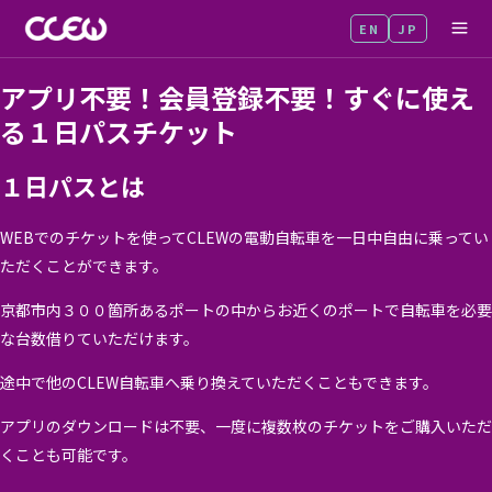
内
EN
JP
MA
容
を
ME
アプリ不要！会員登録不要！すぐに使え
ス
る１日パスチケット
キ
ッ
１日パスとは
プ
WEBでのチケットを使ってCLEWの電動自転車を一日中自由に乗ってい
ただくことができます。
京都市内３００箇所あるポートの中からお近くのポートで自転車を必要
な台数借りていただけます。
途中で他のCLEW自転車へ乗り換えていただくこともできます。
アプリのダウンロードは不要、一度に複数枚のチケットをご購入いただ
くことも可能です。