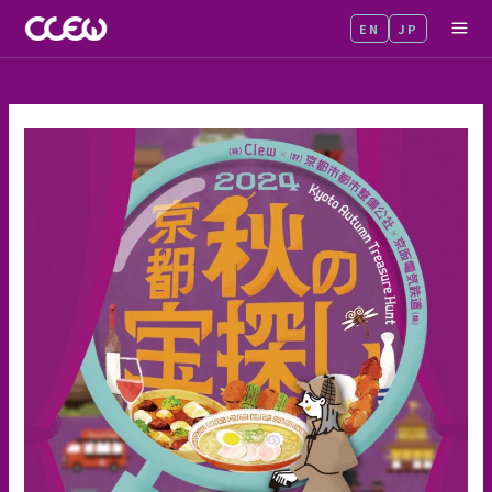
内
EN
JP
MA
容
を
ME
ス
キ
ッ
プ