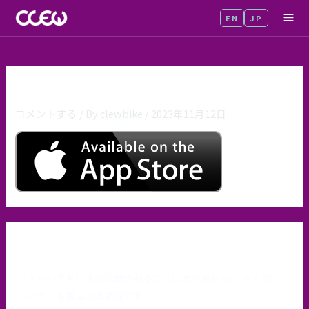
内
EN
JP
MA
容
を
ME
ス
キ
aivalable-on-the-app-store-2
ッ
コメントする
/ By
clewbike
/
2023年11月12日
プ
コメントを残す
メールアドレスが公開されることはありません。
※
が付
いている欄は必須項目です