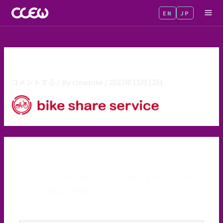
内
EN
JP
MA
容
を
ME
ス
キ
2023-11-12 200035
ッ
コメントする
/ By
clewbike
/
2023年11月12日
プ
コメントを残す
メールアドレスが公開されることはありません。
※
が付
いている欄は必須項目です
コメント
※