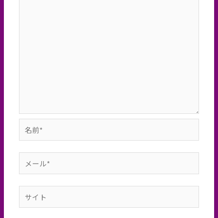
名
前
*
メ
ー
ル
サ
*
イ
ト