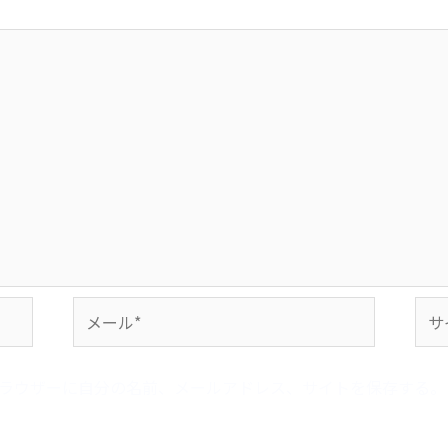
メ
サ
ー
イ
ル
ト
ラウザーに自分の名前、メールアドレス、サイトを保存する。
*