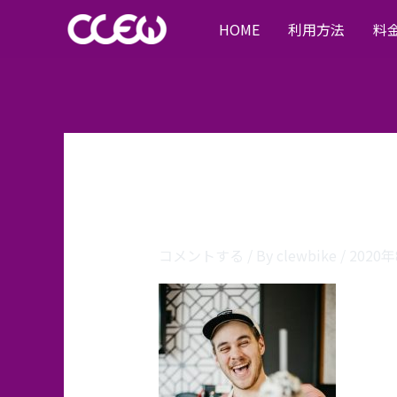
内
HOME
利用方法
料
容
を
ス
キ
ッ
プ
chef-1
コメントする
/ By
clewbike
/
2020