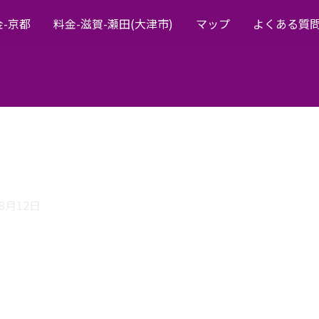
金-京都
料金-滋賀-瀬田(大津市)
マップ
よくある質
年8月12日