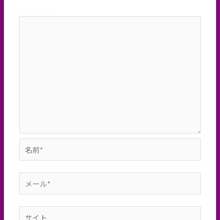
コメント
※
名
前
*
メ
ー
ル
サ
*