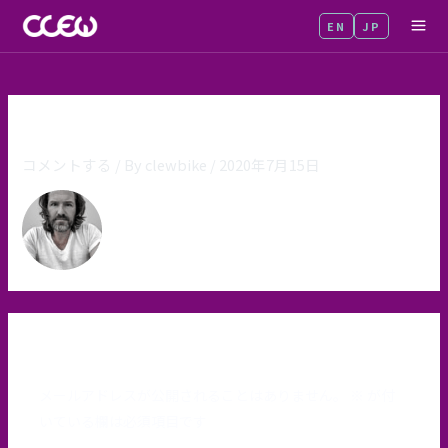
内
EN
JP
MA
容
を
ME
ス
キ
quotes-avatar-man
ッ
コメントする
/ By
clewbike
/
2020年7月15日
プ
コメントを残す
メールアドレスが公開されることはありません。
※
が付
いている欄は必須項目です